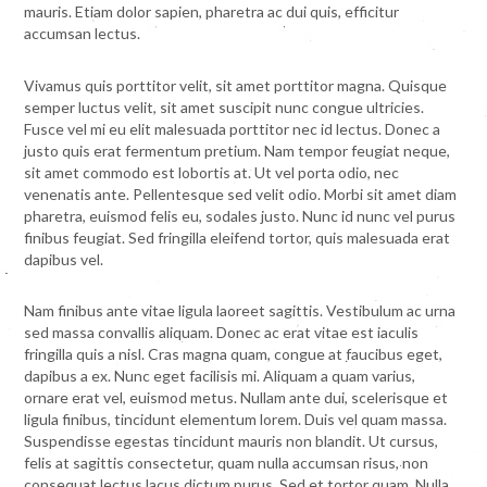
mauris. Etiam dolor sapien, pharetra ac dui quis, efficitur
accumsan lectus.
Vivamus quis porttitor velit, sit amet porttitor magna. Quisque
semper luctus velit, sit amet suscipit nunc congue ultricies.
Fusce vel mi eu elit malesuada porttitor nec id lectus. Donec a
justo quis erat fermentum pretium. Nam tempor feugiat neque,
sit amet commodo est lobortis at. Ut vel porta odio, nec
venenatis ante. Pellentesque sed velit odio. Morbi sit amet diam
pharetra, euismod felis eu, sodales justo. Nunc id nunc vel purus
finibus feugiat. Sed fringilla eleifend tortor, quis malesuada erat
dapibus vel.
Nam finibus ante vitae ligula laoreet sagittis. Vestibulum ac urna
sed massa convallis aliquam. Donec ac erat vitae est iaculis
fringilla quis a nisl. Cras magna quam, congue at faucibus eget,
dapibus a ex. Nunc eget facilisis mi. Aliquam a quam varius,
ornare erat vel, euismod metus. Nullam ante dui, scelerisque et
ligula finibus, tincidunt elementum lorem. Duis vel quam massa.
Suspendisse egestas tincidunt mauris non blandit. Ut cursus,
felis at sagittis consectetur, quam nulla accumsan risus, non
consequat lectus lacus dictum purus. Sed et tortor quam. Nulla