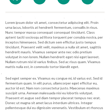
Lorem ipsum dolor sit amet, consectetur adipiscing elit. Proin
urna lacus, lobortis at hendrerit fermentum, convallis in risus.
Nunc tempor massa consequat consequat tincidunt. Class
aptent taciti sociosqu ad litora torquent per conubia nostra, per
inceptos himenaeos. Sed dictum sem efficitur justo tempus
tincidunt. Praesent velit velit, maximus a nulla sit amet, sagittis
hendrerit mauris. Vivamus semper ante nec odio pretium
volutpat in non lorem. Nullam hendrerit eget nisi eget laoreet.
Nullam rutrum nisi id varius finibus. Sed ac risus quam. Vivamus
mattis nulla est, in commodo tortor blandit eget.
Sed eget semper ex. Vivamus eu congue mi, id varius est. Sed id
fermentum quam. In elit purus, ullamcorper eget efficitur eu,
auctor id est. Nam non consectetur justo. Maecenas maximus
suscipit urna. Aenean malesuada nisi eu lobortis volutpat.
Praesent et augue sed diam tempor placerat tempus nec erat.
Donec ut magna sit amet lacus interdum ultrices. Integer
pellentesque dui eu dignissim venenatis. Vestibulum et rhoncus