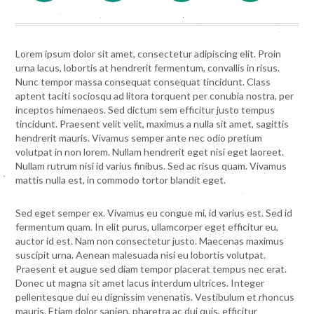
Lorem ipsum dolor sit amet, consectetur adipiscing elit. Proin
urna lacus, lobortis at hendrerit fermentum, convallis in risus.
Nunc tempor massa consequat consequat tincidunt. Class
aptent taciti sociosqu ad litora torquent per conubia nostra, per
inceptos himenaeos. Sed dictum sem efficitur justo tempus
tincidunt. Praesent velit velit, maximus a nulla sit amet, sagittis
hendrerit mauris. Vivamus semper ante nec odio pretium
volutpat in non lorem. Nullam hendrerit eget nisi eget laoreet.
Nullam rutrum nisi id varius finibus. Sed ac risus quam. Vivamus
mattis nulla est, in commodo tortor blandit eget.
Sed eget semper ex. Vivamus eu congue mi, id varius est. Sed id
fermentum quam. In elit purus, ullamcorper eget efficitur eu,
auctor id est. Nam non consectetur justo. Maecenas maximus
suscipit urna. Aenean malesuada nisi eu lobortis volutpat.
Praesent et augue sed diam tempor placerat tempus nec erat.
Donec ut magna sit amet lacus interdum ultrices. Integer
pellentesque dui eu dignissim venenatis. Vestibulum et rhoncus
mauris. Etiam dolor sapien, pharetra ac dui quis, efficitur