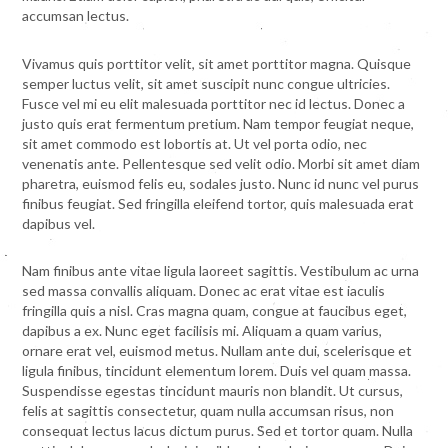
accumsan lectus.
Vivamus quis porttitor velit, sit amet porttitor magna. Quisque
semper luctus velit, sit amet suscipit nunc congue ultricies.
Fusce vel mi eu elit malesuada porttitor nec id lectus. Donec a
justo quis erat fermentum pretium. Nam tempor feugiat neque,
sit amet commodo est lobortis at. Ut vel porta odio, nec
venenatis ante. Pellentesque sed velit odio. Morbi sit amet diam
pharetra, euismod felis eu, sodales justo. Nunc id nunc vel purus
finibus feugiat. Sed fringilla eleifend tortor, quis malesuada erat
dapibus vel.
Nam finibus ante vitae ligula laoreet sagittis. Vestibulum ac urna
sed massa convallis aliquam. Donec ac erat vitae est iaculis
fringilla quis a nisl. Cras magna quam, congue at faucibus eget,
dapibus a ex. Nunc eget facilisis mi. Aliquam a quam varius,
ornare erat vel, euismod metus. Nullam ante dui, scelerisque et
ligula finibus, tincidunt elementum lorem. Duis vel quam massa.
Suspendisse egestas tincidunt mauris non blandit. Ut cursus,
felis at sagittis consectetur, quam nulla accumsan risus, non
consequat lectus lacus dictum purus. Sed et tortor quam. Nulla